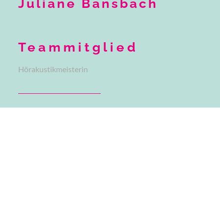
Juliane Bansbach
Teammitglied
Hörakustikmeisterin
„Ich bin seit 01. August 2010 bei SK Hörakustik, an
drei Tagen in der Woche für Sie da und zuständig für
Beratung rund ums Hören, Abdrucknahme und was
alles mit einer guten Hörgeräteanpassung
zusammenhängt. An den restlichen Tagen kümmere ich
mich um meine Kinder Helena und Laurenz. Als
Assistentin der Geschäftsleitung bin ich für wichtige
Leitungsfunktionen wie Arbeits- und Urlaubsplanung,
Qualitätsmanagement u. a. verantwortlich.