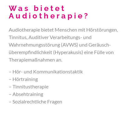
Was bietet
Audiotherapie?
Audiotherapie bietet Menschen mit Hörstörungen,
Tinnitus, Auditiver Verarbeitungs- und
Wahrnehmungsstörung (AVWS) und Geräusch-
überempfindlichkeit (Hyperakusis) eine Fülle von
Therapiemaßnahmen an.
– Hör- und Kommunikationstaktik
– Hörtraining
– Tinnitustherapie
– Absehtraining
– Sozialrechtliche Fragen
– Beratung und Handhabung technischer Hilfsmittel
– Manualsysteme zur Verständigung
– Krankheitsbewältigung
– Wissen um die Möglichkeiten und Grenzen des Hörens,
bzw. der Hörsysteme